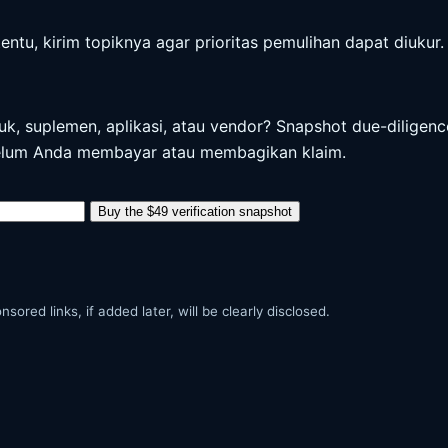
entu, kirim topiknya agar prioritas pemulihan dapat diukur.
uk, suplemen, aplikasi, atau vendor? Snapshot due-diligen
ebelum Anda membayar atau membagikan klaim.
Buy the $49 verification snapshot
ored links, if added later, will be clearly disclosed.