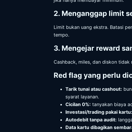
jika hanya membayar minimum.
2. Menganggap limit 
Limit bukan uang ekstra. Batasi p
tempo.
3. Mengejar reward s
Cashback, miles, dan diskon tidak
Red flag yang perlu di
Tarik tunai atau cashout:
bung
syarat layanan.
Cicilan 0%:
tanyakan biaya ad
Investasi/trading pakai kartu
Autodebit tanpa audit:
langga
Data kartu dibagikan semba