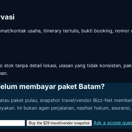
rvasi
at/kontak usaha, itinerary tertulis, bukti booking, nomo
 stok tanpa detail lokasi, ulasan yang tidak konsisten, pak
han.
belum membayar paket Batam?
, atau paket pulau, snapshot travel/vendor Bizz-Net member
anyakan. Ini bukan agen perjalanan, nasihat hukum, asuransi
Ask a scope quest
Buy the $29 travel/vendor snapshot