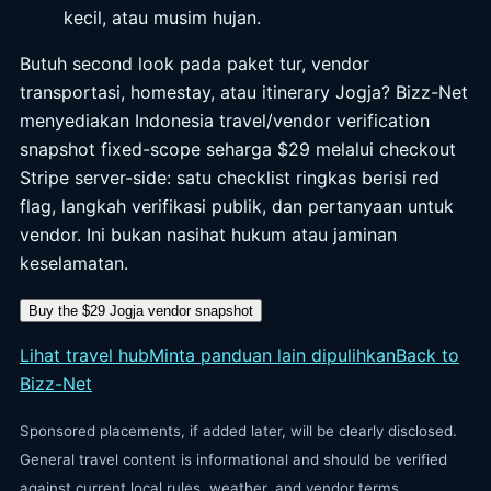
kecil, atau musim hujan.
Butuh second look pada paket tur, vendor
transportasi, homestay, atau itinerary Jogja? Bizz-Net
menyediakan Indonesia travel/vendor verification
snapshot fixed-scope seharga $29 melalui checkout
Stripe server-side: satu checklist ringkas berisi red
flag, langkah verifikasi publik, dan pertanyaan untuk
vendor. Ini bukan nasihat hukum atau jaminan
keselamatan.
Buy the $29 Jogja vendor snapshot
Lihat travel hub
Minta panduan lain dipulihkan
Back to
Bizz-Net
Sponsored placements, if added later, will be clearly disclosed.
General travel content is informational and should be verified
against current local rules, weather, and vendor terms.