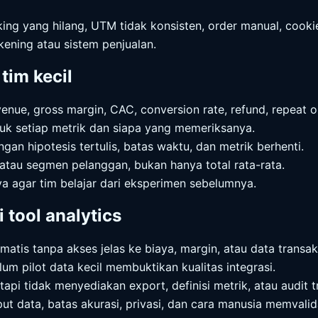
king yang hilang, UTM tidak konsisten, order manual, cookie
kening atau sistem penjualan.
tim kecil
venue, gross margin, CAC, conversion rate, refund, repeat o
uk setiap metrik dan siapa yang memeriksanya.
gan hipotesis tertulis, batas waktu, dan metrik berhenti.
 atau segmen pelanggan, bukan hanya total rata-rata.
a agar tim belajar dari eksperimen sebelumnya.
 tool analytics
matis tanpa akses jelas ke biaya, margin, atau data transak
um pilot data kecil membuktikan kualitas integrasi.
api tidak menyediakan export, definisi metrik, atau audit tr
put data, batas akurasi, privasi, dan cara manusia memvali