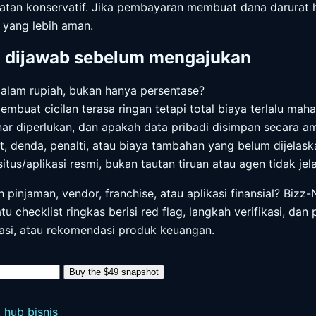
patan konservatif. Jika pembayaran membuat dana darurat 
f yang lebih aman.
u dijawab sebelum mengajukan
dalam rupiah, bukan hanya persentase?
mbuat cicilan terasa ringan tetapi total biaya terlalu maha
r diperlukan, dan apakah data pribadi disimpan secara a
t, denda, penalti, atau biaya tambahan yang belum dijelask
tus/aplikasi resmi, bukan tautan tiruan atau agen tidak jel
pinjaman, vendor, franchise, atau aplikasi finansial? Biz
u checklist ringkas berisi red flag, langkah verifikasi, dan
tasi, atau rekomendasi produk keuangan.
Buy the $49 snapshot
t hub bisnis