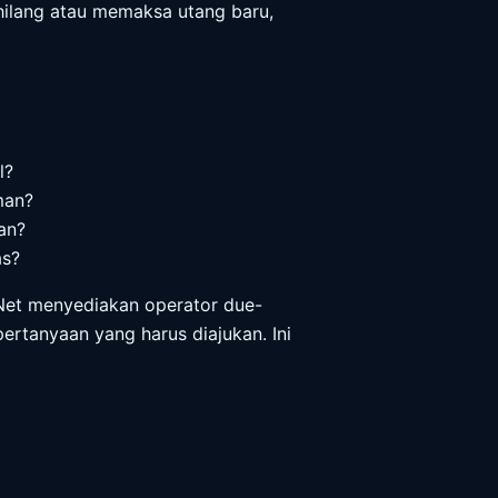
hilang atau memaksa utang baru,
l?
man?
an?
as?
z-Net menyediakan operator due-
 pertanyaan yang harus diajukan. Ini